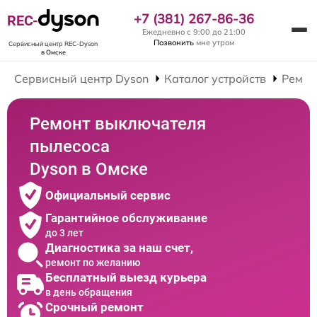
+7 (381) 267-86-36
REC-
Ежедневно с 9:00 до 21:00
Позвонить
мне утром
Сервисный центр REC-Dyson
в Омске
Сервисный центр Dyson
Каталог устройств
Ремон
Ремонт выключателя
пылесоса
Dyson в Омске
Официальный сервис
Гарантийное обслуживание
до 3 лет
Диагностика за наш счет,
ремонт по желанию
Бесплатный выезд курьера
в день обращения
Срочный ремонт