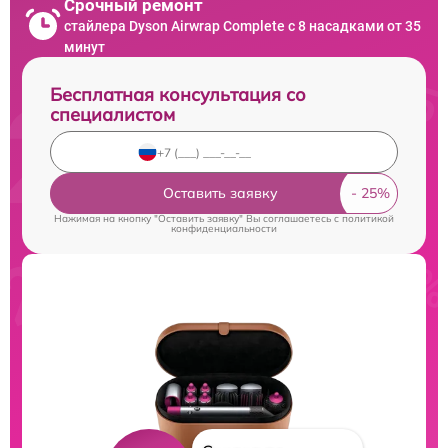
Срочный ремонт
стайлера Dyson Airwrap Complete с 8 насадками от 35
минут
Бесплатная консультация со
специалистом
Оставить заявку
Нажимая на кнопку "Оставить заявку" Вы соглашаетесь c
политикой
конфиденциальности