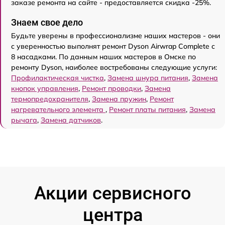
заказе ремонта на сайте - предоставляется скидка -25%.
Знаем свое дело
Будьте уверены в профессионализме наших мастеров - они
с уверенностью выполнят ремонт Dyson Airwrap Complete с
8 насадками. По данным наших мастеров в Омске по
ремонту Dyson, наиболее востребованы следующие услуги:
Профилактическая чистка
,
Замена шнура питания
,
Замена
кнопок управления
,
Ремонт проводки
,
Замена
термопредохранителя
,
Замена пружин
,
Ремонт
нагревательного элемента
,
Ремонт платы питания
,
Замена
рычага
,
Замена датчиков
.
Акции сервисного
центра